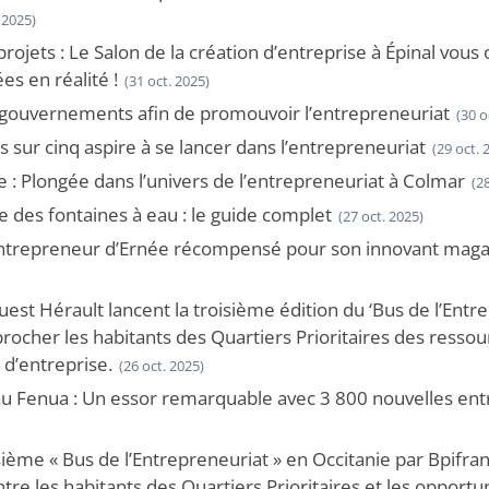
 2025)
ojets : Le Salon de la création d’entreprise à Épinal vous
es en réalité !
(31 oct. 2025)
s gouvernements afin de promouvoir l’entrepreneuriat
(30 o
sur cinq aspire à se lancer dans l’entrepreneuriat
(29 oct. 
: Plongée dans l’univers de l’entrepreneuriat à Colmar
(2
e des fontaines à eau : le guide complet
(27 oct. 2025)
’entrepreneur d’Ernée récompensé pour son innovant maga
est Hérault lancent la troisième édition du ‘Bus de l’Entr
rocher les habitants des Quartiers Prioritaires des resso
 d’entreprise.
(26 oct. 2025)
au Fenua : Un essor remarquable avec 3 800 nouvelles ent
ième « Bus de l’Entrepreneuriat » en Occitanie par Bpifra
tre les habitants des Quartiers Prioritaires et les opportu