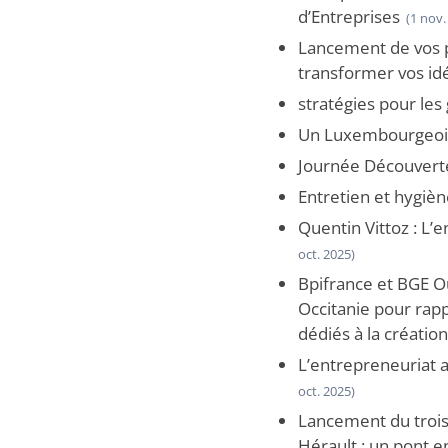
d’Entreprises
(1 nov.
Lancement de vos pr
transformer vos idé
stratégies pour le
Un Luxembourgeois 
Journée Découverte 
Entretien et hygièn
Quentin Vittoz : L
oct. 2025)
Bpifrance et BGE Ou
Occitanie pour rapp
dédiés à la création
L’entrepreneuriat 
oct. 2025)
Lancement du trois
Hérault : un pont en