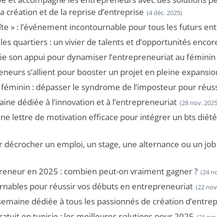
création et de la reprise d’entreprise
(4 déc. 2025)
îte » : l’événement incontournable pour tous les futurs e
es quartiers : un vivier de talents et d’opportunités encor
fie son appui pour dynamiser l’entrepreneuriat au féminin
reneurs s’allient pour booster un projet en pleine expansio
 féminin : dépasser le syndrome de l’imposteur pour réuss
ne dédiée à l’innovation et à l’entrepreneuriat
(28 nov. 2025
e lettre de motivation efficace pour intégrer un bts diét
 décrocher un emploi, un stage, une alternance ou un job
preneur en 2025 : combien peut-on vraiment gagner ?
(24 n
urnables pour réussir vos débuts en entrepreneuriat
(22 nov
emaine dédiée à tous les passionnés de création d’entrep
ratuit en tunisie : les meilleures solutions pour 2025