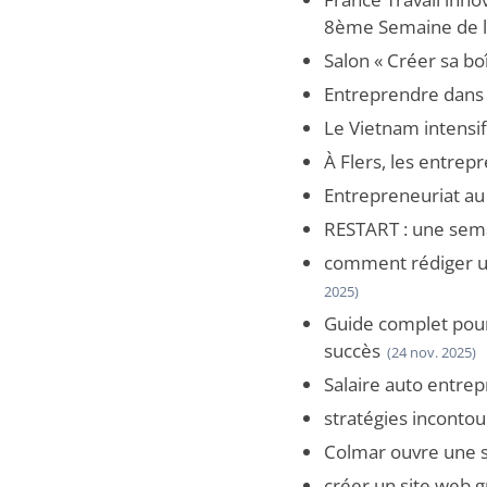
8ème Semaine de la 
Salon « Créer sa bo
Entreprendre dans l
Le Vietnam intensi
À Flers, les entrep
Entrepreneuriat au
RESTART : une semai
comment rédiger un
2025)
Guide complet pour
succès
(24 nov. 2025)
Salaire auto entre
stratégies inconto
Colmar ouvre une s
créer un site web g