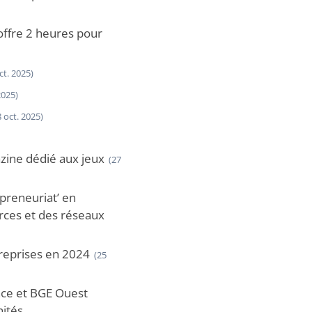
 offre 2 heures pour
ct. 2025)
2025)
8 oct. 2025)
zine dédié aux jeux
(27
epreneuriat’ en
urces et des réseaux
reprises en 2024
(25
nce et BGE Ouest
nités