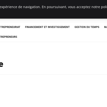
expérience de navigation. En poursuivant, vous acceptez notre polit
NTREPRENEURIAT
FINANCEMENT ET INVESTISSEMENT
GESTION DU TEMPS
M
TREPRENEURS
e