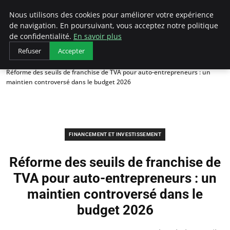
LECFCM
Nous utilisons des cookies pour améliorer votre expérience
de navigation. En poursuivant, vous acceptez notre politique
de confidentialité.
En savoir plus
Refuser
Accepter
Accueil
Financement et investissement
Réforme des seuils de franchise de TVA pour auto-entrepreneurs : un
maintien controversé dans le budget 2026
FINANCEMENT ET INVESTISSEMENT
Réforme des seuils de franchise de
TVA pour auto-entrepreneurs : un
maintien controversé dans le
budget 2026