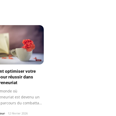
 optimiser votre
our réussir dans
reneuriat
 monde où
reneuriat est devenu un
e parcours du combattant,
on du…
four
12 février 2026