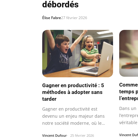
débordés
Élise Fabre
27 février 2026
Comment
Gagner en productivité : 5
temps p
méthodes à adopter sans
l’entrep
tarder
Dans un
Gagner en productivité est
l’entrep
devenu un enjeu majeur dans
véritabl
notre société moderne, où le
la gesti
temps semble…
Vincent Du
Vincent Dufour
25 février 2026