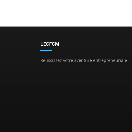
LECFCM
Réussissez votre aventure entrepreneuriale