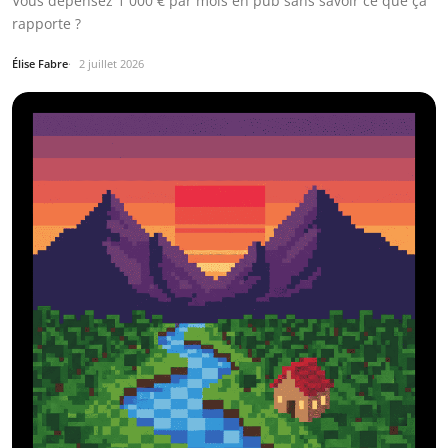
Vous dépensez 1 000 € par mois en pub sans savoir ce que ça
rapporte ?
Élise Fabre
2 juillet 2026