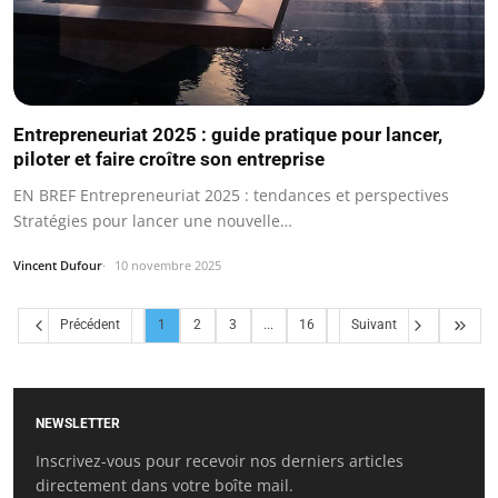
Entrepreneuriat 2025 : guide pratique pour lancer,
piloter et faire croître son entreprise
EN BREF Entrepreneuriat 2025 : tendances et perspectives
Stratégies pour lancer une nouvelle…
Vincent Dufour
10 novembre 2025
Précédent
1
2
3
...
16
Suivant
NEWSLETTER
Inscrivez-vous pour recevoir nos derniers articles
directement dans votre boîte mail.