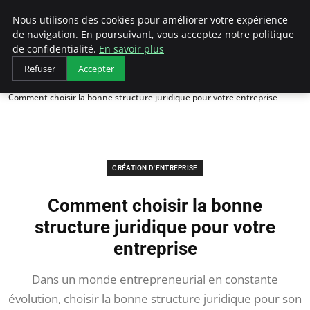
LECFCM
Nous utilisons des cookies pour améliorer votre expérience
de navigation. En poursuivant, vous acceptez notre politique
de confidentialité.
En savoir plus
Refuser
Accepter
Accueil
Création d'entreprise
Comment choisir la bonne structure juridique pour votre entreprise
CRÉATION D'ENTREPRISE
Comment choisir la bonne
structure juridique pour votre
entreprise
Dans un monde entrepreneurial en constante
évolution, choisir la bonne structure juridique pour son