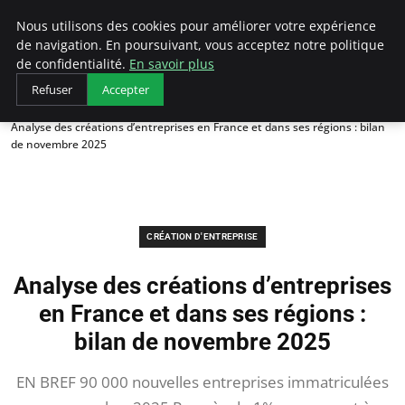
LECFCM
Nous utilisons des cookies pour améliorer votre expérience
de navigation. En poursuivant, vous acceptez notre politique
de confidentialité.
En savoir plus
Refuser
Accepter
Accueil
Création d'entreprise
Analyse des créations d’entreprises en France et dans ses régions : bilan
de novembre 2025
CRÉATION D'ENTREPRISE
Analyse des créations d’entreprises
en France et dans ses régions :
bilan de novembre 2025
EN BREF 90 000 nouvelles entreprises immatriculées