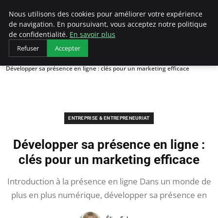
LECFCM
Nous utilisons des cookies pour améliorer votre expérience
de navigation. En poursuivant, vous acceptez notre politique
de confidentialité.
En savoir plus
Refuser
Accepter
Accueil
Entreprise & Entrepreneuriat
Développer sa présence en ligne : clés pour un marketing efficace
ENTREPRISE & ENTREPRENEURIAT
Développer sa présence en ligne :
clés pour un marketing efficace
Introduction à la présence en ligne Dans un monde de
plus en plus numérique, développer sa présence en