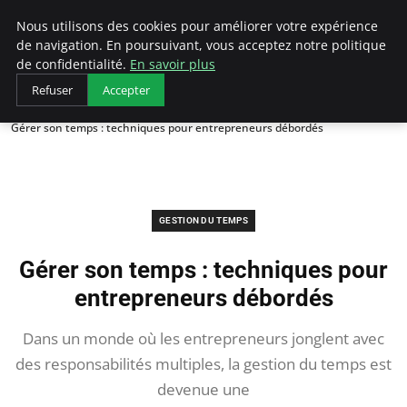
LECFCM
Nous utilisons des cookies pour améliorer votre expérience
de navigation. En poursuivant, vous acceptez notre politique
de confidentialité.
En savoir plus
Refuser
Accepter
Accueil
Gestion du temps
Gérer son temps : techniques pour entrepreneurs débordés
GESTION DU TEMPS
Gérer son temps : techniques pour
entrepreneurs débordés
Dans un monde où les entrepreneurs jonglent avec
des responsabilités multiples, la gestion du temps est
devenue une