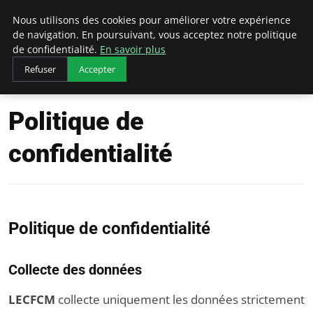
LECFCM
Nous utilisons des cookies pour améliorer votre expérience
de navigation. En poursuivant, vous acceptez notre politique
de confidentialité.
En savoir plus
Refuser
Accepter
Accueil
Politique de confidentialité
Politique de
confidentialité
Politique de confidentialité
Collecte des données
LECFCM
collecte uniquement les données strictement