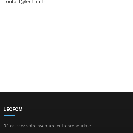
contact@lecfcm.fr
.
LECFCM
Réussissez votre aventure entrepreneuriale