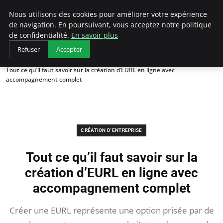
LECFCM
Nous utilisons des cookies pour améliorer votre expérience
de navigation. En poursuivant, vous acceptez notre politique
de confidentialité.
En savoir plus
Refuser
Accepter
Accueil
Création d'entreprise
Tout ce qu’il faut savoir sur la création d’EURL en ligne avec
accompagnement complet
CRÉATION D'ENTREPRISE
Tout ce qu’il faut savoir sur la
création d’EURL en ligne avec
accompagnement complet
Créer une EURL représente une option prisée par de