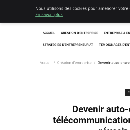
Nous utilisons des cookies pour améliorer votre 
LECFCM
En savoir plus
ACCUEIL
CRÉATION D'ENTREPRISE
ENTREPRISE & E
STRATÉGIES D'ENTREPRENEURIAT
TÉMOIGNAGES D'EN
Accueil
Création d'entreprise
Devenir auto-entre
C
Devenir auto-
télécommunication