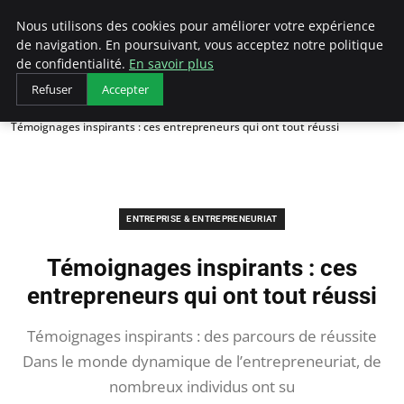
LECFCM
Nous utilisons des cookies pour améliorer votre expérience
de navigation. En poursuivant, vous acceptez notre politique
de confidentialité.
En savoir plus
Refuser
Accepter
Accueil
Entreprise & Entrepreneuriat
Témoignages inspirants : ces entrepreneurs qui ont tout réussi
ENTREPRISE & ENTREPRENEURIAT
Témoignages inspirants : ces
entrepreneurs qui ont tout réussi
Témoignages inspirants : des parcours de réussite
Dans le monde dynamique de l’entrepreneuriat, de
nombreux individus ont su