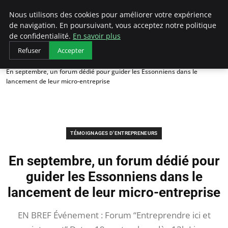
LECFCM
Nous utilisons des cookies pour améliorer votre expérience
de navigation. En poursuivant, vous acceptez notre politique
de confidentialité.
En savoir plus
Refuser
Accepter
Accueil
Témoignages d'entrepreneurs
En septembre, un forum dédié pour guider les Essonniens dans le
lancement de leur micro-entreprise
TÉMOIGNAGES D'ENTREPRENEURS
En septembre, un forum dédié pour
guider les Essonniens dans le
lancement de leur micro-entreprise
EN BREF Événement : Forum “Entreprendre ici et