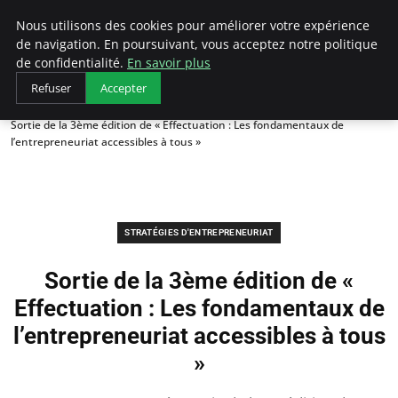
LECFCM
Nous utilisons des cookies pour améliorer votre expérience
de navigation. En poursuivant, vous acceptez notre politique
de confidentialité.
En savoir plus
Refuser
Accepter
Accueil
Stratégies d'entrepreneuriat
Sortie de la 3ème édition de « Effectuation : Les fondamentaux de
l’entrepreneuriat accessibles à tous »
STRATÉGIES D'ENTREPRENEURIAT
Sortie de la 3ème édition de «
Effectuation : Les fondamentaux de
l’entrepreneuriat accessibles à tous
»