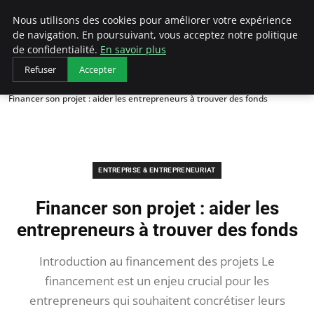
LECFCM
Nous utilisons des cookies pour améliorer votre expérience
de navigation. En poursuivant, vous acceptez notre politique
de confidentialité.
En savoir plus
Refuser
Accepter
Accueil
Entreprise & Entrepreneuriat
Financer son projet : aider les entrepreneurs à trouver des fonds
ENTREPRISE & ENTREPRENEURIAT
Financer son projet : aider les
entrepreneurs à trouver des fonds
Introduction au financement des projets Le
financement est un enjeu crucial pour les
entrepreneurs qui souhaitent concrétiser leurs