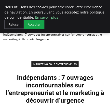
LECFCM
Nous utilisons des cookies pour améliorer votre expérience
de navigation. En poursuivant, vous acceptez notre politique
de confidentialité.
En savoir plus
Refuser
Accepter
Accueil
Marketing pour entrepreneurs
Indépendants : 7 ouvrages incontournables sur l’entrepreneuriat et le
marketing à découvrir d’urgence
MARKETING POUR ENTREPRENEURS
Indépendants : 7 ouvrages
incontournables sur
l’entrepreneuriat et le marketing à
découvrir d’urgence