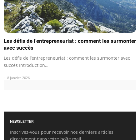
Les défis de l’entrepreneuriat : comment les surmonter
avec succès
Les défis de l’entrepreneuriat : comment les surmonter avec
succès Introduction…
8 janvier 2026
NEWSLETTER
Inscrivez-vous pour recevoir nos derniers articles
directement dans votre boîte mail.