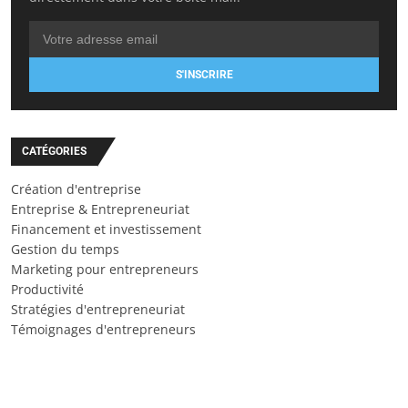
S'INSCRIRE
CATÉGORIES
Création d'entreprise
Entreprise & Entrepreneuriat
Financement et investissement
Gestion du temps
Marketing pour entrepreneurs
Productivité
Stratégies d'entrepreneuriat
Témoignages d'entrepreneurs