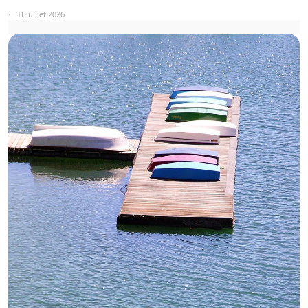
31 juillet 2026