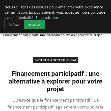
LECFCM
Nous utilisons des cookies pour améliorer votre expérience
de navigation. En poursuivant, vous acceptez notre politique
de confidentialité.
En savoir plus
Refuser
Accepter
Accueil
Entreprise & Entrepreneuriat
Financement participatif : une alternative à explorer pour votre projet
ENTREPRISE & ENTREPRENEURIAT
Financement participatif : une
alternative à explorer pour votre
projet
Qu’est-ce que le financement participatif ? Le
financement participatif, également connu sous le