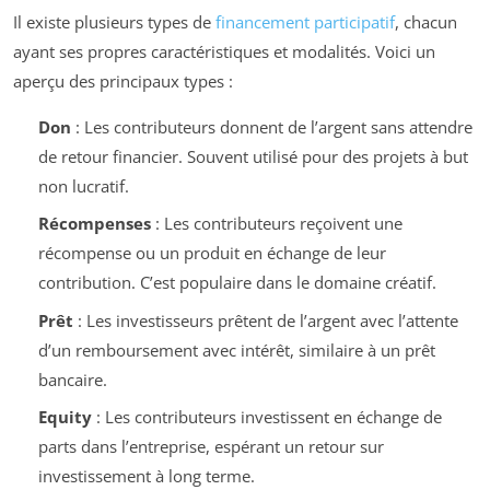
Il existe plusieurs types de
financement participatif
, chacun
ayant ses propres caractéristiques et modalités. Voici un
aperçu des principaux types :
Don
: Les contributeurs donnent de l’argent sans attendre
de retour financier. Souvent utilisé pour des projets à but
non lucratif.
Récompenses
: Les contributeurs reçoivent une
récompense ou un produit en échange de leur
contribution. C’est populaire dans le domaine créatif.
Prêt
: Les investisseurs prêtent de l’argent avec l’attente
d’un remboursement avec intérêt, similaire à un prêt
bancaire.
Equity
: Les contributeurs investissent en échange de
parts dans l’entreprise, espérant un retour sur
investissement à long terme.