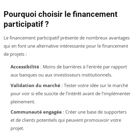
Pourquoi choisir le financement
participatif ?
Le financement participatif présente de nombreux avantages
qui en font une alternative intéressante pour le financement
de projets :
Accessibilité
: Moins de barrières à l’entrée par rapport
aux banques ou aux investisseurs institutionnels.
Validation du marché
: Tester votre idée sur le marché
pour voir si elle suscite de l’intérêt avant de l’implémenter
pleinement.
Communauté engagée
: Créer une base de supporters
et de clients potentiels qui peuvent promouvoir votre
projet.