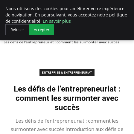
LECFCM
Nous utilisons des cookies pour améliorer votre expérience
de navigation. En poursuivant, vous acceptez notre politique
de confidentialité.
En savoir plus
Refuser
Accepter
Accueil
Entreprise & Entrepreneuriat
Les défis de l’entrepreneuriat : comment les surmonter avec succès
ENTREPRISE & ENTREPRENEURIAT
Les défis de l’entrepreneuriat :
comment les surmonter avec
succès
Les défis de l’entrepreneuriat : comment les
surmonter avec succès Introduction aux défis de