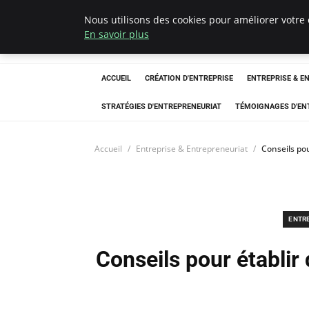
Nous utilisons des cookies pour améliorer votre 
LECFCM
En savoir plus
ACCUEIL
CRÉATION D'ENTREPRISE
ENTREPRISE & E
STRATÉGIES D'ENTREPRENEURIAT
TÉMOIGNAGES D'EN
Accueil
Entreprise & Entrepreneuriat
Conseils pou
ENTR
Conseils pour établir