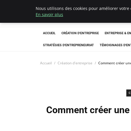
Nous utilisons des cookies pour améliorer votre 
LECFCM
En savoir plus
ACCUEIL
CRÉATION D'ENTREPRISE
ENTREPRISE & E
STRATÉGIES D'ENTREPRENEURIAT
TÉMOIGNAGES D'EN
Accueil
Création d'entreprise
Comment créer une p
C
Comment créer une p