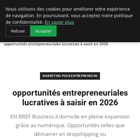
LECFCM
Nous utilisons des cookies pour améliorer votre expérience
de navigation. En poursuivant, vous acceptez notre politique
de confidentialité.
En savoir plus
Refuser
Accepter
Accueil
Marketing pour entrepreneurs
opportunités entrepreneuriales lucratives à saisir en 2026
MARKETING POUR ENTREPRENEURS
opportunités entrepreneuriales
lucratives à saisir en 2026
EN BREF Business à domicile en pleine expansion
grâce au numérique. Opportunités telles que
démarrer en dropshipping ou