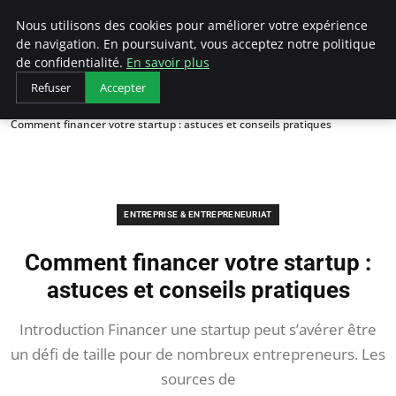
LECFCM
Nous utilisons des cookies pour améliorer votre expérience
de navigation. En poursuivant, vous acceptez notre politique
de confidentialité.
En savoir plus
Refuser
Accepter
Accueil
Entreprise & Entrepreneuriat
Comment financer votre startup : astuces et conseils pratiques
ENTREPRISE & ENTREPRENEURIAT
Comment financer votre startup :
astuces et conseils pratiques
Introduction Financer une startup peut s’avérer être
un défi de taille pour de nombreux entrepreneurs. Les
sources de