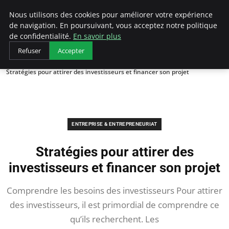
LECFCM
Nous utilisons des cookies pour améliorer votre expérience
de navigation. En poursuivant, vous acceptez notre politique
de confidentialité.
En savoir plus
Refuser
Accepter
Accueil
Entreprise & Entrepreneuriat
Stratégies pour attirer des investisseurs et financer son projet
ENTREPRISE & ENTREPRENEURIAT
Stratégies pour attirer des
investisseurs et financer son projet
Comprendre les besoins des investisseurs Pour attirer
des investisseurs, il est primordial de comprendre ce
qu’ils recherchent. Les