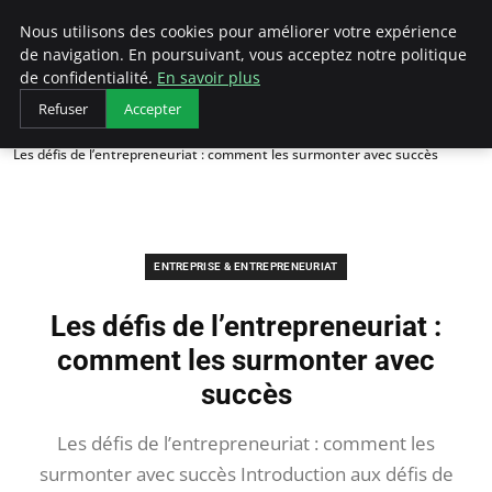
LECFCM
Nous utilisons des cookies pour améliorer votre expérience
de navigation. En poursuivant, vous acceptez notre politique
de confidentialité.
En savoir plus
Refuser
Accepter
Accueil
Entreprise & Entrepreneuriat
Les défis de l’entrepreneuriat : comment les surmonter avec succès
ENTREPRISE & ENTREPRENEURIAT
Les défis de l’entrepreneuriat :
comment les surmonter avec
succès
Les défis de l’entrepreneuriat : comment les
surmonter avec succès Introduction aux défis de