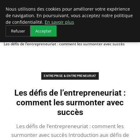
LECFCM
Nous utilisons des cookies pour améliorer votre expérience
de navigation. En poursuivant, vous acceptez notre politique
de confidentialité.
En savoir plus
Refuser
Accepter
Accueil
Entreprise & Entrepreneuriat
Les défis de l’entrepreneuriat : comment les surmonter avec succès
ENTREPRISE & ENTREPRENEURIAT
Les défis de l’entrepreneuriat :
comment les surmonter avec
succès
Les défis de l’entrepreneuriat : comment les
surmonter avec succès Introduction aux défis de