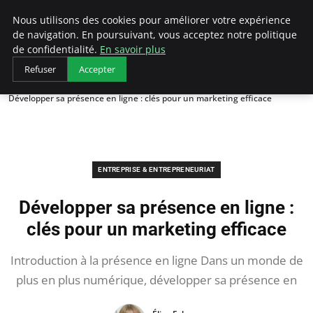
LECFCM
Nous utilisons des cookies pour améliorer votre expérience
de navigation. En poursuivant, vous acceptez notre politique
de confidentialité.
En savoir plus
Refuser
Accepter
Accueil
Entreprise & Entrepreneuriat
Développer sa présence en ligne : clés pour un marketing efficace
ENTREPRISE & ENTREPRENEURIAT
Développer sa présence en ligne :
clés pour un marketing efficace
Introduction à la présence en ligne Dans un monde de
plus en plus numérique, développer sa présence en