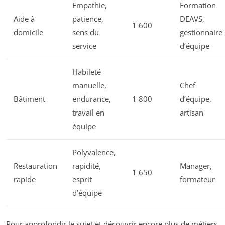
Empathie,
Formation
Aide à
patience,
DEAVS,
1 600
domicile
sens du
gestionnaire
service
d’équipe
Habileté
manuelle,
Chef
Bâtiment
endurance,
1 800
d’équipe,
travail en
artisan
équipe
Polyvalence,
Restauration
rapidité,
Manager,
1 650
rapide
esprit
formateur
d’équipe
Pour approfondir le sujet et découvrir encore plus de métiers