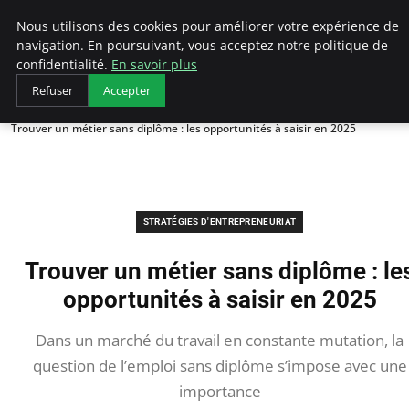
LECFCM
Nous utilisons des cookies pour améliorer votre expérience de
navigation. En poursuivant, vous acceptez notre politique de
confidentialité.
En savoir plus
Refuser
Accepter
Accueil
Stratégies d'entrepreneuriat
Trouver un métier sans diplôme : les opportunités à saisir en 2025
STRATÉGIES D'ENTREPRENEURIAT
Trouver un métier sans diplôme : le
opportunités à saisir en 2025
Dans un marché du travail en constante mutation, la
question de l’emploi sans diplôme s’impose avec une
importance