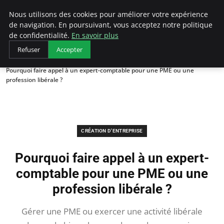
LECFCM
Nous utilisons des cookies pour améliorer votre expérience
de navigation. En poursuivant, vous acceptez notre politique
de confidentialité.
En savoir plus
Refuser
Accepter
Accueil
Création d'entreprise
Pourquoi faire appel à un expert-comptable pour une PME ou une
profession libérale ?
CRÉATION D'ENTREPRISE
Pourquoi faire appel à un expert-
comptable pour une PME ou une
profession libérale ?
Gérer une PME ou exercer une activité libérale