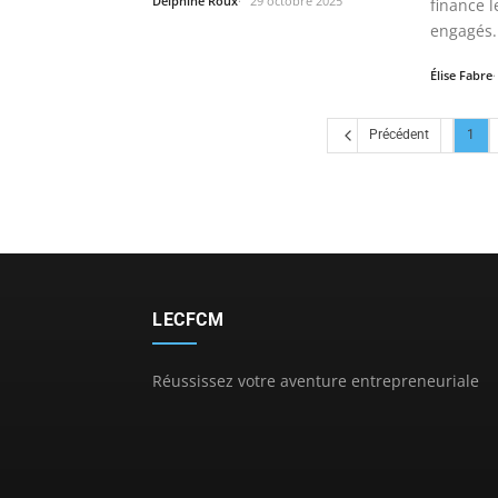
Delphine Roux
29 octobre 2025
finance 
engagés.
Élise Fabre
Précédent
1
LECFCM
Réussissez votre aventure entrepreneuriale