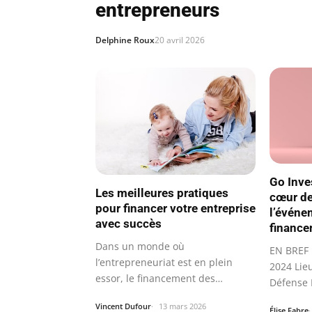
entrepreneurs
Delphine Roux
20 avril 2026
Go Inve
Les meilleures pratiques
cœur de
pour financer votre entreprise
l’événe
avec succès
finance
Dans un monde où
EN BREF 
l’entrepreneuriat est en plein
2024 Lieu
essor, le financement des
Défense P
entreprises devient un…
Vincent Dufour
13 mars 2026
Élise Fabre