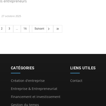
les entrepreneurs
27 octobre 2025
2
3
...
16
Suivant
CATÉGORIES
LIENS UTILES
Création d'entreprise
Contact
Entreprise & Entrepreneuriat
Financement et investissement
Gestion du temps