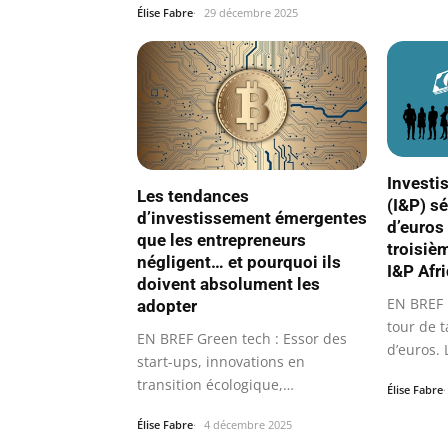
Élise Fabre
29 décembre 2025
Investi
Les tendances
(I&P) s
d’investissement émergentes
d’euros 
que les entrepreneurs
troisiè
négligent… et pourquoi ils
I&P Afr
doivent absolument les
EN BREF 
adopter
tour de t
EN BREF Green tech : Essor des
d’euros.
start-ups, innovations en
Afrique
transition écologique,
Élise Fabre
opportunités de…
Élise Fabre
4 décembre 2025