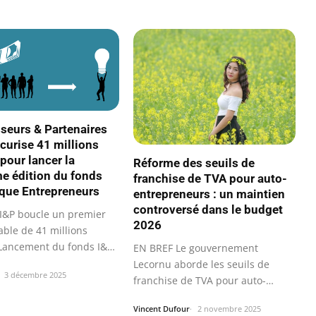
sseurs & Partenaires
écurise 41 millions
pour lancer la
Réforme des seuils de
me édition du fonds
franchise de TVA pour auto-
ique Entrepreneurs
entrepreneurs : un maintien
controversé dans le budget
I&P boucle un premier
2026
able de 41 millions
 Lancement du fonds I&P
EN BREF Le gouvernement
Lecornu aborde les seuils de
3 décembre 2025
franchise de TVA pour auto-
entrepreneurs.
Vincent Dufour
2 novembre 2025