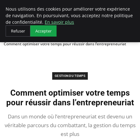
LECFCM
Nous utilisons des cookies pour améliorer votre expérience
de navigation. En poursuivant, vous acceptez notre politique
de confidentialité.
En savoir plus
Refuser
Accepter
Accueil
Gestion du temps
Comment optimiser votre temps pour réussir dans l’entrepreneuriat
GESTION DU TEMPS
Comment optimiser votre temps
pour réussir dans l’entrepreneuriat
Dans un monde où l’entrepreneuriat est devenu un
véritable parcours du combattant, la gestion du temps
est plus