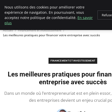
LECFCM
Nous utilisons des cookies pour améliorer votre
expérience de navigation. En poursuivant, vous
Refuse
acceptez notre politique de confidentialité.
En savoir
plus
Accueil
Financement et investissement
Les meilleures pratiques pour financer votre entreprise avec succès
FINANCEMENT ET INVESTISSEMENT
Les meilleures pratiques pour finan
entreprise avec succès
Dans un monde où l’entrepreneuriat est en plein essor,
des entreprises devient un enjeu crucial p