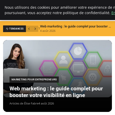
LECFCM
Nous utilisons des cookies pour améliorer votre expérience de n
poursuivant, vous acceptez notre politique de confidentialité.
En
Web marketing : le guide complet pour booster votre visibilité en ligne
1
2
TENDANCES
4 août 2026
3
MARKETING POUR ENTREPRENEURS
Web marketing : le guide complet pour
booster votre visibilité en ligne
Articles de Élise Fabre
4 août 2026