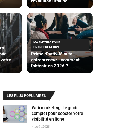
révolution urbaine
MARKETING POUR
ers
ENTREPRENEURS
hode
Prime d'activité auto
 votre
entrepreneur : comment
l'obtenir en 2026 ?
LES PLUS POPULAIRES
Web marketing : le guide
complet pour booster votre
visibilité en ligne
4 août 2026