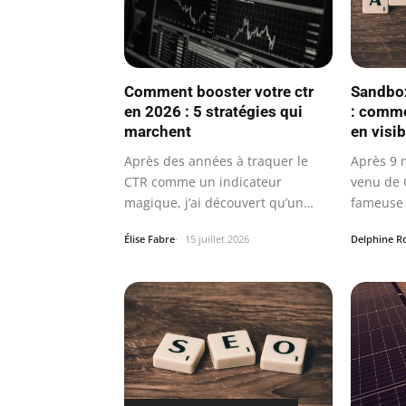
Comment booster votre ctr
Sandbox
en 2026 : 5 stratégies qui
: comme
marchent
en visib
Après des années à traquer le
Après 9 
CTR comme un indicateur
venu de G
magique, j’ai découvert qu’un
fameuse 
taux de clics…
son…
Élise Fabre
15 juillet 2026
Delphine R