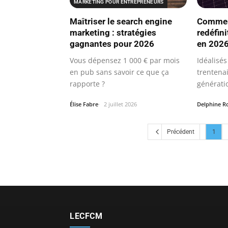
MARKETING POUR ENTREPRENEURS
Maîtriser le search engine
Comment
marketing : stratégies
redéfini
gagnantes pour 2026
en 202
Vous dépensez 1 000 € par mois
Idéalisés
en pub sans savoir ce que ça
trentena
rapporte ?
générati
qu’on…
Élise Fabre
2 juillet 2026
Delphine R
Précédent
1
LECFCM