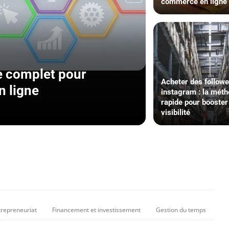
commerce en ligne
e complet pour
Acheter des follow
n ligne
instagram : la mét
rapide pour booster
visibilité
trepreneuriat
Financement et investissement
Gestion du temps