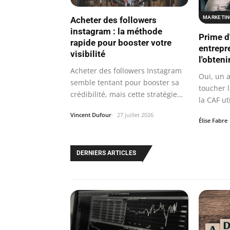
MARKETIN
Acheter des followers
instagram : la méthode
Prime d'
rapide pour booster votre
entrepr
visibilité
l'obteni
Acheter des followers Instagram
Oui, un 
semble tentant pour booster sa
toucher l
crédibilité, mais cette stratégie…
la CAF ut
par…
Vincent Dufour
27 juillet 2026
Élise Fabre
DERNIERS ARTICLES