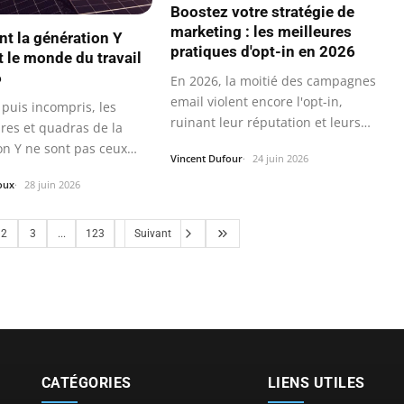
Boostez votre stratégie de
marketing : les meilleures
 la génération Y
pratiques d'opt-in en 2026
t le monde du travail
6
En 2026, la moitié des campagnes
email violent encore l'opt-in,
 puis incompris, les
ruinant leur réputation et leurs…
ires et quadras de la
on Y ne sont pas ceux
Vincent Dufour
24 juin 2026
oux
28 juin 2026
2
3
...
123
Suivant
CATÉGORIES
LIENS UTILES