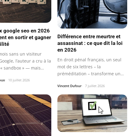
 google seo en 2026
Différence entre meurtre et
nt en sortir et gagner
assassinat : ce que dit la loi
ilité
en 2026
mois sans un visiteur
En droit pénal français, un seul
oogle, l’auteur a cru à la
mot de six lettres – la
« sandbox » — mais
préméditation – transforme un
oux
10 juillet 2026
meurtre en…
Vincent Dufour
7 juillet 2026