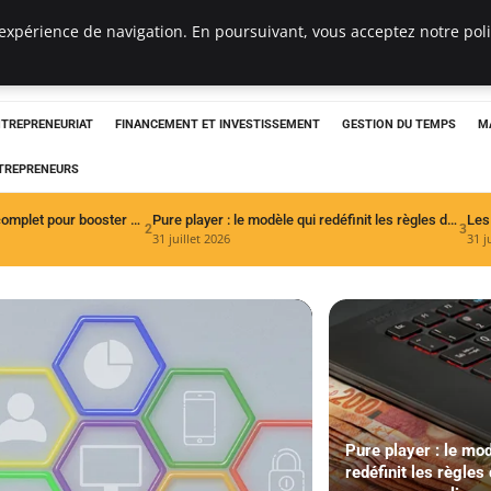
expérience de navigation. En poursuivant, vous acceptez notre polit
NTREPRENEURIAT
FINANCEMENT ET INVESTISSEMENT
GESTION DU TEMPS
M
TREPRENEURS
Web marketing : le guide complet pour booster votre visibilité en ligne
Pure player : le modèle qui redéfinit les règles du commerce en ligne
2
3
31 juillet 2026
31 j
Pure player : le mod
redéfinit les règles