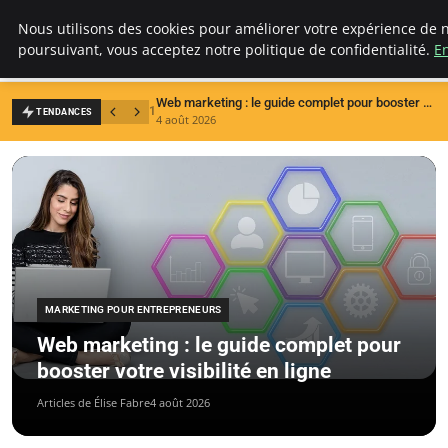
LECFCM
Nous utilisons des cookies pour améliorer votre expérience de n
poursuivant, vous acceptez notre politique de confidentialité.
En
Web marketing : le guide complet pour booster votre visibilité en ligne
1
2
TENDANCES
4 août 2026
3
MARKETING POUR ENTREPRENEURS
Web marketing : le guide complet pour
booster votre visibilité en ligne
Articles de Élise Fabre
4 août 2026