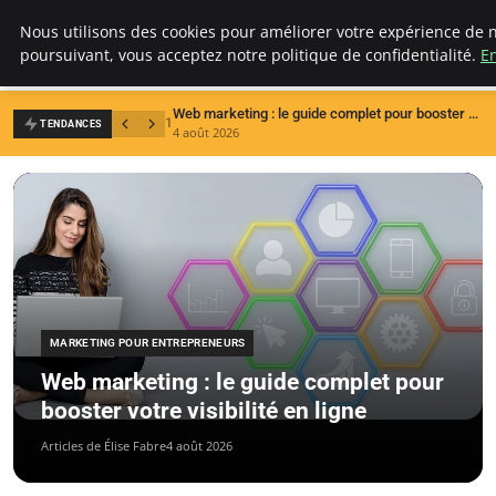
LECFCM
Nous utilisons des cookies pour améliorer votre expérience de n
poursuivant, vous acceptez notre politique de confidentialité.
En
Web marketing : le guide complet pour booster votre visibilité en ligne
1
2
TENDANCES
4 août 2026
3
MARKETING POUR ENTREPRENEURS
Web marketing : le guide complet pour
booster votre visibilité en ligne
Articles de Élise Fabre
4 août 2026