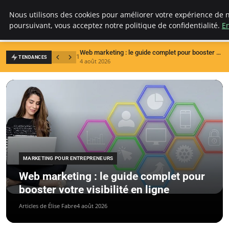
LECFCM
Nous utilisons des cookies pour améliorer votre expérience de n
poursuivant, vous acceptez notre politique de confidentialité.
En
Web marketing : le guide complet pour booster votre visibilité en ligne
1
2
TENDANCES
4 août 2026
3
MARKETING POUR ENTREPRENEURS
Web marketing : le guide complet pour
booster votre visibilité en ligne
Articles de Élise Fabre
4 août 2026